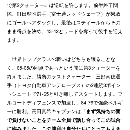
で第2クォーターには逆転を許します。前半終了間
際、町田瑠唯選手（富士通レッドウェーブ）が果敢
にゴールへアタックし、最後はスティールからその
まま得点を決め、43-42とリードを奪って後半を迎え
ます。
世界トップクラスの戦いはどちらも譲ることな
く、65-65の同点であっという間に第3クォーターを
終えました。勝負のラストクォーター、三好南穂選
手（トヨタ自動車アンテロープス）の2連続3ポイン
トシュートで71-65と引き離してスタートします。フ
ルコートディフェンスで加速し、84-76で強豪ベルギ
ーに勝利。髙田真希キャプテンは
「まず気持ちの面
で負けないことをチーム全員で話し合ってこの試合
に臨みました。この勝利は自分たちにとっても大き